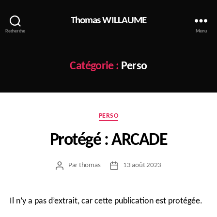
Thomas WILLAUME
Recherche
Menu
Catégorie :
Perso
Catégories
PERSO
Protégé : ARCADE
Par
thomas
13 août 2023
Auteur
Date
de
de
l’article
l’article
Il n’y a pas d’extrait, car cette publication est protégée.