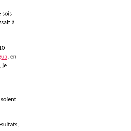
 sois
sait à
10
gua
, en
 je
 soient
sultats,