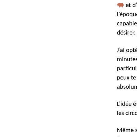
et d
l’époqu
capable
désirer.
J’ai op
minute
particul
peux te 
absolu
L’idée 
les circ
Même si