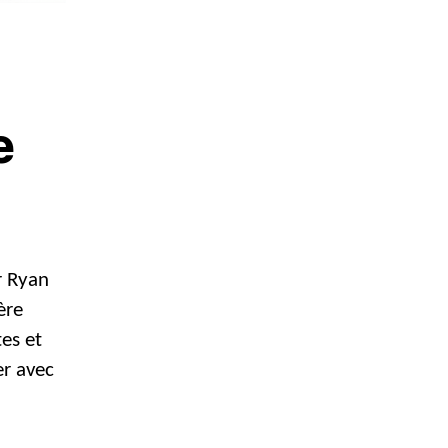
e
r Ryan
ère
tes et
er avec