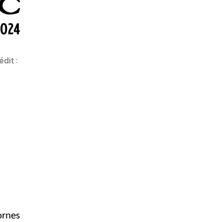
dit :
ornes