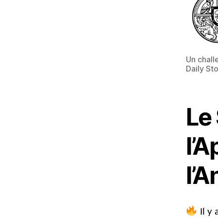
Un chall
Daily St
Le
l’
l’A
Il y 