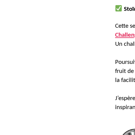
Stoï
Cette s
Challe
Un chal
Poursui
fruit de
la faci
J’espèr
inspira