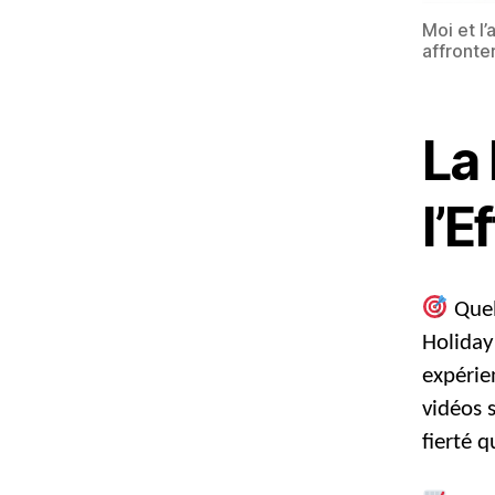
Moi et l
affronter
La
l’E
Quel
Holiday
expérie
vidéos s
fierté q