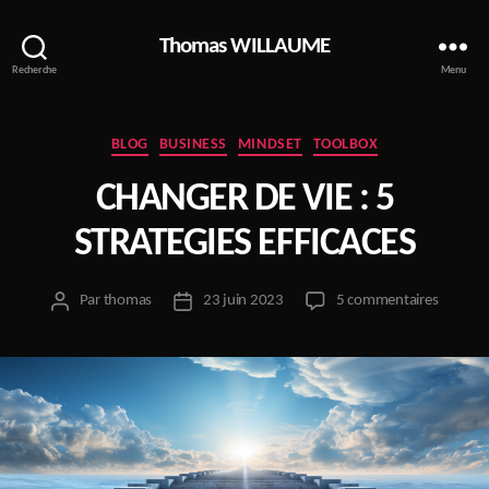
Thomas WILLAUME
Recherche
Menu
Catégories
BLOG
BUSINESS
MINDSET
TOOLBOX
CHANGER DE VIE : 5
STRATEGIES EFFICACES
sur
Par
thomas
23 juin 2023
5 commentaires
Auteur
Date
CHANG
de
de
DE
l’article
l’article
VIE
:
5
STRATE
EFFICA