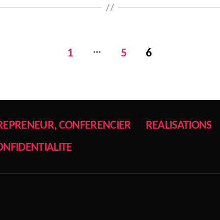
…
1
5
6
REPRENEUR, CONFERENCIER
REALISATIONS
ONFIDENTIALITE