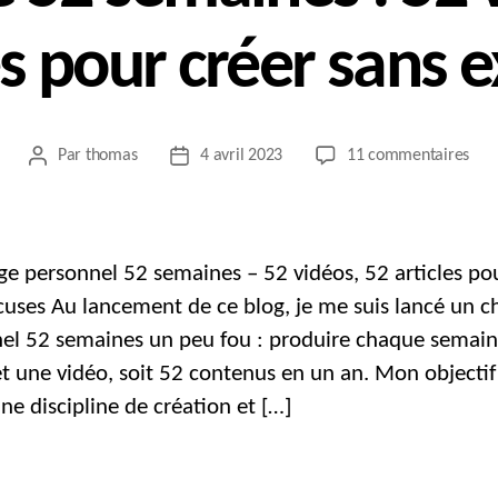
es pour créer sans 
sur
Par
thomas
4 avril 2023
11 commentaires
Auteur
Date
Cha
de
de
52
l’article
l’article
sem
:
ge personnel 52 semaines – 52 vidéos, 52 articles po
52
cuses Au lancement de ce blog, je me suis lancé un c
vidé
el 52 semaines un peu fou : produire chaque semai
52
arti
 et une vidéo, soit 52 contenus en un an. Mon objecti
pou
ne discipline de création et […]
crée
sans
exc