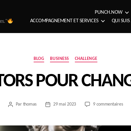
PUNCH.NOW
ACCOMPAGNEMENT ET SERVICES
QUI SUIS 
es."
Catégories
BLOG
BUSINESS
CHALLENGE
ORS POUR CHANG
sur
Par
thomas
29 mai 2023
9 commentaires
Auteur
Date
DES
de
de
MEN
l’article
l’article
POU