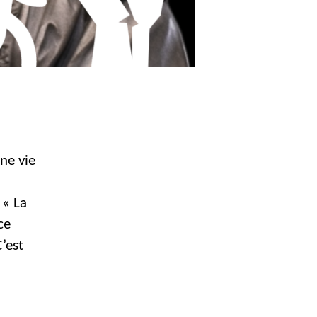
ne vie
 « La
ce
’est