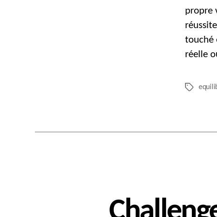
propre 
réussit
touché e
réelle o
equili
Étiquettes
Challenge