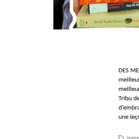
DES ME
meilleu
meilleur
Tribu d
d’embra
une leç
busin
Étiquettes