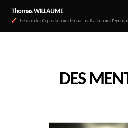
Thomas WILLAUME
"Le monde n’a pas besoin de coachs. Il a besoin d’exempl
DES MENT