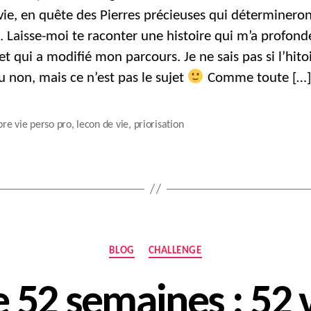
VIE
vie, en quête des Pierres précieuses qui détermineron
e. Laisse-moi te raconter une histoire qui m’a profon
t qui a modifié mon parcours. Je ne sais pas si l’hito
u non, mais ce n’est pas le sujet
Comme toute […]
bre vie perso pro
,
lecon de vie
,
priorisation
Catégories
BLOG
CHALLENGE
 52 semaines : 52 