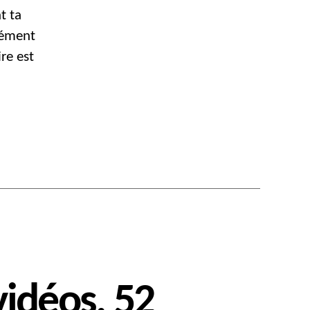
t ta
dément
ire est
vidéos, 52