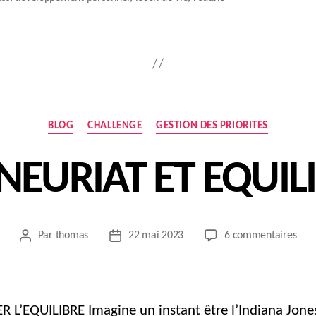
Catégories
BLOG
CHALLENGE
GESTION DES PRIORITES
EURIAT ET EQUILI
sur
Par
thomas
22 mai 2023
6 commentaires
Auteur
Date
ENT
de
de
ET
l’article
l’article
EQU
DE
 L’EQUILIBRE Imagine un instant être l’Indiana Jone