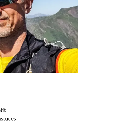
tit
astuces