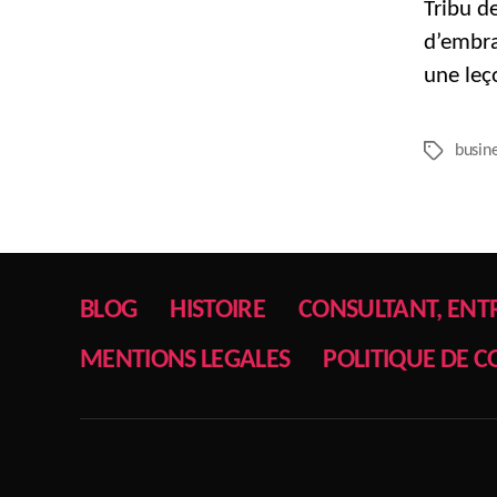
Tribu d
d’embra
une leç
busin
Étiquettes
BLOG
HISTOIRE
CONSULTANT, ENT
MENTIONS LEGALES
POLITIQUE DE C