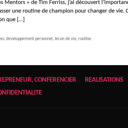
es Mentors » de Tim Ferriss, j’ai découvert l’importan
sser une routine de champion pour changer de vie. C
on que […]
ess
,
developpement personnel
,
lecon de vie
,
routine
REPRENEUR, CONFERENCIER
REALISATIONS
ONFIDENTIALITE