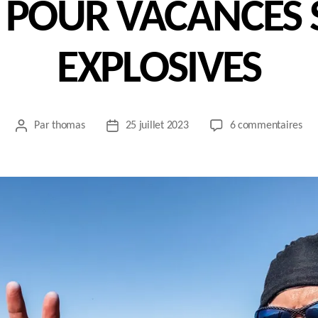
 POUR VACANCES 
EXPLOSIVES
sur
Par
thomas
25 juillet 2023
6 commentaires
Auteur
Date
RO
de
de
PO
l’article
l’article
VA
SPO
EXP