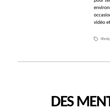
pour te
enviro
occasio
vidéo e
lifesty
Étiquettes
DES MENT