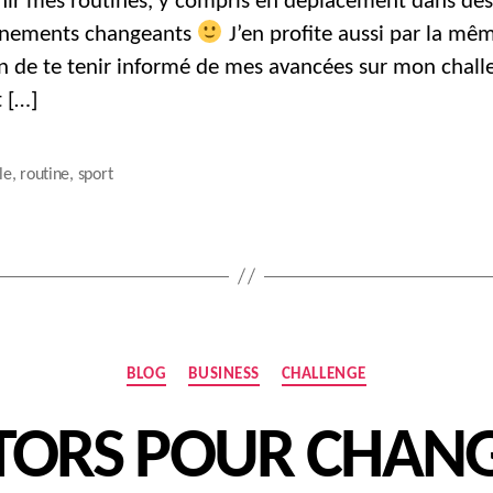
nir mes routines, y compris en déplacement dans des
nnements changeants
J’en profite aussi par la mê
n de te tenir informé de mes avancées sur mon chall
t […]
le
,
routine
,
sport
Catégories
BLOG
BUSINESS
CHALLENGE
ORS POUR CHANG