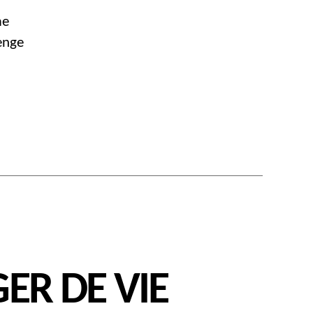
me
enge
ER DE VIE