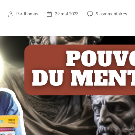
sur
Par
thomas
29 mai 2023
9 commentaires
Auteur
Date
DES
de
de
MEN
l’article
l’article
POU
CHA
DE
VIE