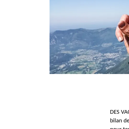
DES VAC
bilan d