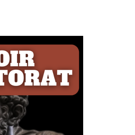
TORS
R
NGER